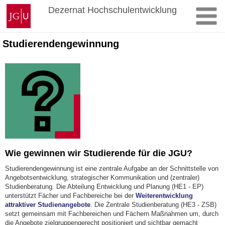
Zum
Johannes
Dezernat Hochschulentwicklung
Inhalt
Gutenberg-
springen
Universität
Mainz
Studierendengewinnung
Wie gewinnen wir Studierende für die JGU?
Studierendengewinnung ist eine zentrale Aufgabe an der Schnittstelle von
Angebotsentwicklung, strategischer Kommunikation und (zentraler)
Studienberatung. Die Abteilung Entwicklung und Planung (HE1 - EP)
unterstützt Fächer und Fachbereiche bei der
Weiterentwicklung
attraktiver Studienangebote
. Die Zentrale Studienberatung (HE3 - ZSB)
setzt gemeinsam mit Fachbereichen und Fächern Maßnahmen um, durch
die Angebote zielgruppengerecht positioniert und sichtbar gemacht